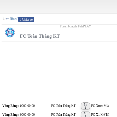
[Back]
f
Chia sẻ
Forumbongda FairPLAY
FC Toàn Thắng KT
1 :
Vòng Bảng :
0000-00-00
FC Toàn Thắng KT
FC Nước Mía
2
6 :
Vòng Bảng :
0000-00-00
FC Toàn Thắng KT
FC X1 Mễ Trì
3