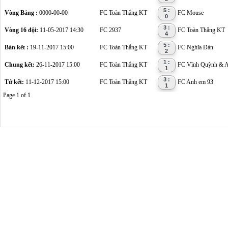
5 :
Vòng Bảng :
0000-00-00
FC Toàn Thắng KT
FC Mouse
0
3 :
Vòng 16 đội:
11-05-2017 14:30
FC 2937
FC Toàn Thắng KT
4
5 :
Bán kết :
19-11-2017 15:00
FC Toàn Thắng KT
FC Nghĩa Đàn
2
1 :
Chung kết:
26-11-2017 15:00
FC Toàn Thắng KT
FC Vĩnh Quỳnh & 
1
3 :
Tứ kết:
11-12-2017 15:00
FC Toàn Thắng KT
FC Anh em 93
1
Page 1 of 1