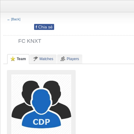
← [Back]
f
Chia sẻ
FC KNXT
Team
Matches
Players